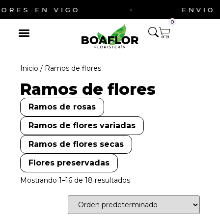
·
 EN VIGO
ENVIO DE F
0
Ramos de flores
Cestas de flores
Ocasiones especiales
Inicio
/ Ramos de flores
Ramos de flores
Ramos de rosas
Ramos de flores variadas
Ramos de flores secas
Flores preservadas
Mostrando 1–16 de 18 resultados