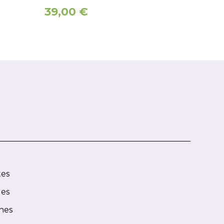
39,00
€
tes
les
ones