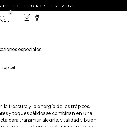
·
E FLORES EN VIGO
EN
0
asiones especiales
Tropical
la frescura y la energía de los trópicos.
ntes y toques cálidos se combinan en una
ta para transmitir alegría, vitalidad y buen
l para regalar y llenar cualquier espacio de