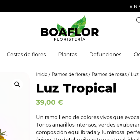
ENVIO D
Cestas de flores
Plantas
Defunciones
Oc
Inicio
/
Ramos de flores
/
Ramos de rosas
/ Luz 
Luz Tropical
39,00
€
Un ramo lleno de colores vivos que evocan 
Tonos amarillos intensos, verdes exubera
composición equilibrada y luminosa, perfec
ánimo. Un detalle vibrante y natural, idea