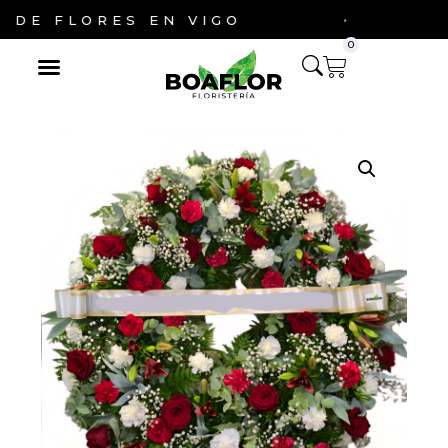
·
E FLORES EN VIGO
ENV
0