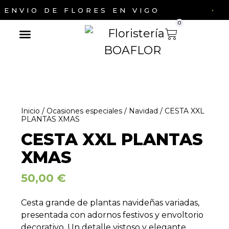
·
ENVIO DE FLORES EN VIGO
0
Ramos de flores
Cestas de flores
Ocasiones especiales
Inicio
/
Ocasiones especiales
/
Navidad
/ CESTA XXL
PLANTAS XMAS
CESTA XXL PLANTAS
XMAS
50,00
€
Cesta grande de plantas navideñas variadas,
presentada con adornos festivos y envoltorio
decorativo. Un detalle vistoso y elegante,